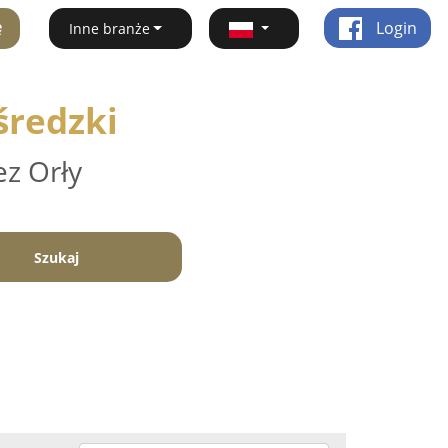
ę
Login
Inne branże
średzki
ez Orły
Szukaj