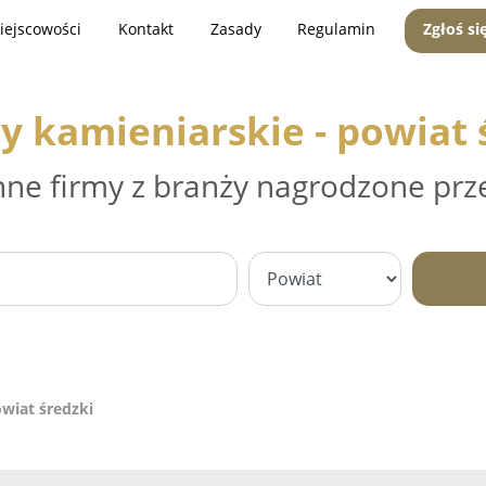
iejscowości
Kontakt
Zasady
Regulamin
Zgłoś si
y kamieniarskie - powiat 
nne firmy z branży nagrodzone prz
owiat średzki