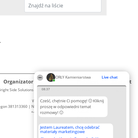
.
ORŁY Kamieniarstwa
Live chat
Organizator plebiscytu
Plebiscyt
Kontakt
08:37
right Side Solutions sp. z o. o. sp. k.
Laureaci
Kontakt
ul. Ruska 22
Lista
Cześć, chętnie Ci pomogę! 🙂 Kliknij
Wrocław 50-079
wszystkich
egon 381313360 | NIP 8943132676
proszę w odpowiedni temat
Laureatów
+48 508 492 400
Zasady
rozmowy! 🙂
Regulamin
Polityka
Jestem Laureatem, chcę odebrać
Prywatności
materiały marketingowe