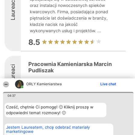
Laureaci
oraz instalacji nowoczesnych spieków
kwarcowych. Firma, posiadająca ponad
piętnaście lat doświadczenia w branży,
kładzie nacisk na jakość
wykonywanych usług i projektów. ...
8.5
Pracownia Kamieniarska Marcin
Laureaci
Pudliszak
ORŁY Kamieniarstwa
Live chat
04:37
Cześć, chętnie Ci pomogę! 🙂 Kliknij proszę w
Organizator plebiscytu
Plebiscyt
Kontakt
odpowiedni temat rozmowy! 🙂
Bright Side Solutions sp. z o.
Laureaci
Kontakt
o. sp. k.
Lista
ul. Ruska 22
wszystkich
Jestem Laureatem, chcę odebrać materiały
Wrocław 50-079
Laureatów
marketingowe
KRS 0000749100 | Regon
Zasady