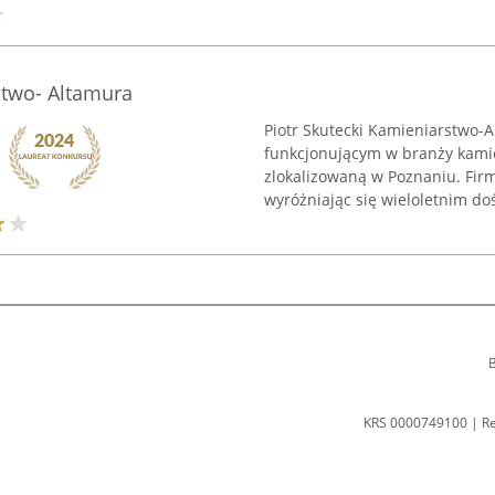
stwo- Altamura
Piotr Skutecki Kamieniarstwo-
funkcjonującym w branży kamien
zlokalizowaną w Poznaniu. Firma
wyróżniając się wieloletnim do
B
KRS 0000749100 | R