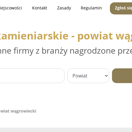
iejscowości
Kontakt
Zasady
Regulamin
Zgłoś si
kamieniarskie - powiat wą
nne firmy z branży nagrodzone prz
owiat wągrowiecki