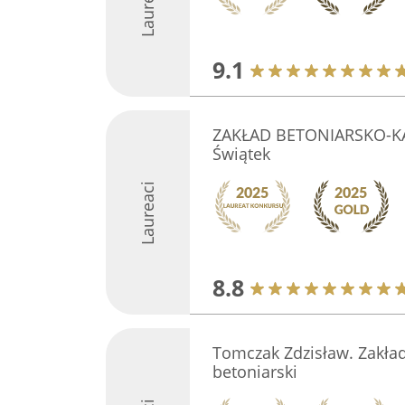
Laureaci
9.1
ZAKŁAD BETONIARSKO-KAM
Świątek
Laureaci
8.8
Tomczak Zdzisław. Zakład
betoniarski