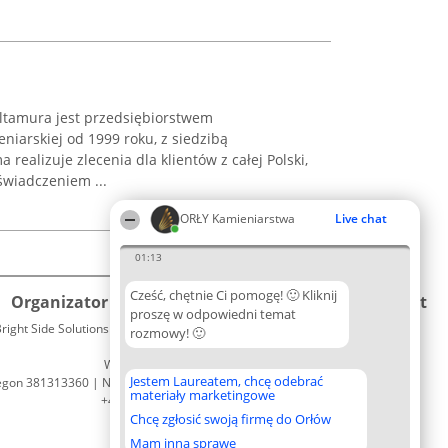
Altamura jest przedsiębiorstwem
iarskiej od 1999 roku, z siedzibą
 realizuje zlecenia dla klientów z całej Polski,
świadczeniem ...
ORŁY Kamieniarstwa
Live chat
01:13
Cześć, chętnie Ci pomogę! 🙂 Kliknij
Organizator plebiscytu
Plebiscyt
Kontakt
proszę w odpowiedni temat
right Side Solutions sp. z o. o. sp. k.
Laureaci
rozmowy! 🙂
Kontakt
ul. Ruska 22
Lista
Wrocław 50-079
wszystkich
Jestem Laureatem, chcę odebrać
egon 381313360 | NIP 8943132676
Laureatów
materiały marketingowe
+48 508 492 400
Zasady
Chcę zgłosić swoją firmę do Orłów
Regulamin
Polityka
Mam inną sprawę