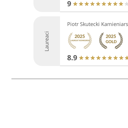
9
Piotr Skutecki Kamieniar
Laureaci
8.9