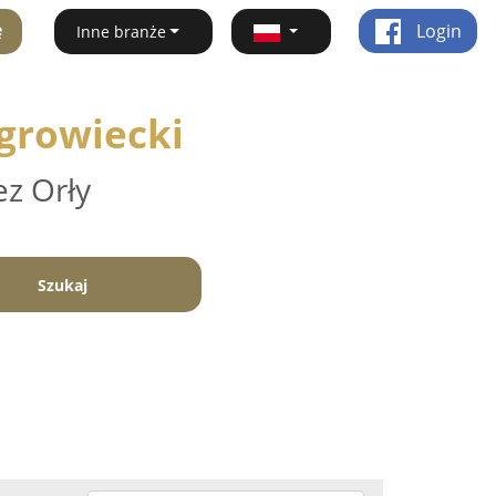
ę
Login
Inne branże
growiecki
ez Orły
Szukaj