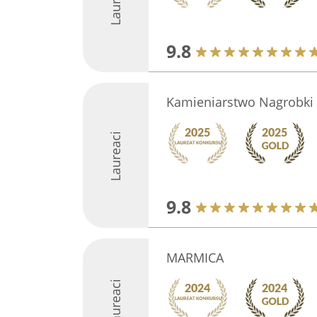
9.8
Kamieniarstwo Nagrobki
Laureaci
9.8
MARMICA
Laureaci