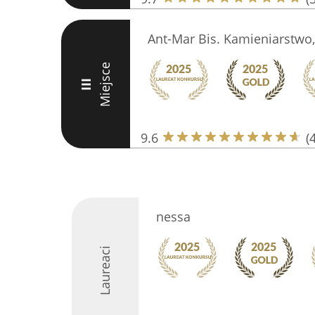
Ant-Mar Bis. Kamieniarstwo,
Miejsce
III
9.6
(
nessa
Laureaci