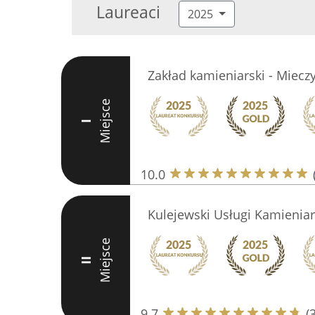
Laureaci
2025
Zakład kamieniarski - Miecz
Miejsce
I
10.0
Kulejewski Usługi Kamieniar
Miejsce
II
9.7
(