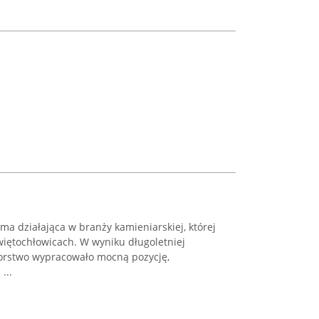
rma działająca w branży kamieniarskiej, której
więtochłowicach. W wyniku długoletniej
iorstwo wypracowało mocną pozycję,
...