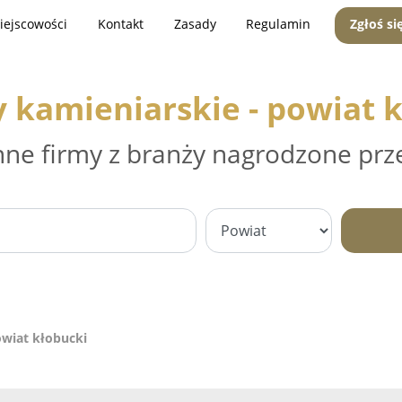
iejscowości
Kontakt
Zasady
Regulamin
Zgłoś si
 kamieniarskie - powiat 
nne firmy z branży nagrodzone prz
owiat kłobucki