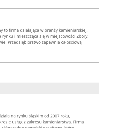
to firma działająca w branży kamieniarskiej,
a rynku i mieszcząca się w miejscowości Zbory,
owie. Przedsiębiorstwo zapewnia całościową
ziała na rynku śląskim od 2007 roku,
akresie usług z zakresu kamieniarstwa. Firma
e różnorodne nagrobki granitowe, które