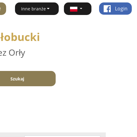
ę
Login
Inne branże
kłobucki
ez Orły
Szukaj