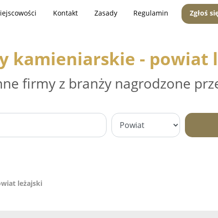
iejscowości
Kontakt
Zasady
Regulamin
Zgłoś si
y kamieniarskie - powiat l
nne firmy z branży nagrodzone prz
wiat leżajski