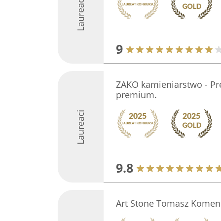
Laureaci
9
ZAKO kamieniarstwo - Pre
premium.
Laureaci
9.8
Art Stone Tomasz Kome