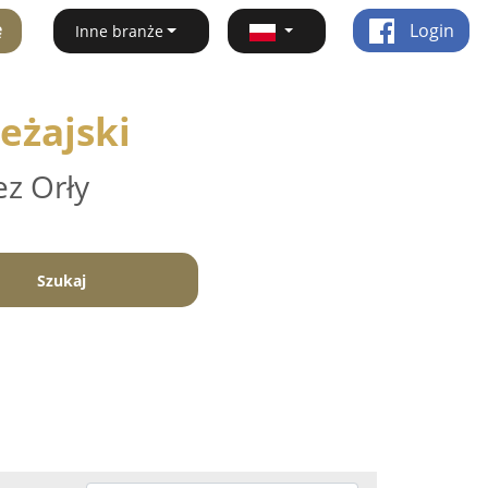
ę
Login
Inne branże
eżajski
ez Orły
Szukaj