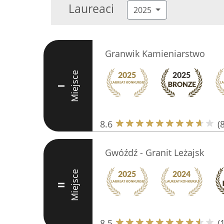
Laureaci
2025
Granwik Kamieniarstwo
Miejsce
I
8.6
(8
Gwóźdź - Granit Leżajsk
Miejsce
II
8.5
(