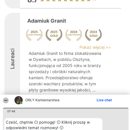
Adamiuk Granit
Pokaż więcej >>
Laureaci
Adamiuk Granit to firma zlokalizowana
w Dywitach, w pobliżu Olsztyna,
funkcjonująca od 2005 roku w branży
sprzedaży i obróbki naturalnych
kamieni. Przedsiębiorstwo oferuje
szeroki wachlarz produktów, w tym
płyty granitowe wysokiej jakości, ...
10
ORŁY Kamieniarstwa
Live chat
07:44
Organizator plebiscytu
Plebiscyt
Kontakt
Cześć, chętnie Ci pomogę! 🙂 Kliknij proszę w
Bright Side Solutions sp. z o.
Laureaci
Kontakt
odpowiedni temat rozmowy! 🙂
o. sp. k.
Lista