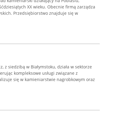
ad kamieniarski działający na Podlasiu,
eśćdziesiątych XX wieku. Obecnie firmą zarządza
wskich. Przedsiębiorstwo znajduje się w
, z siedzibą w Białymstoku, działa w sektorze
ferując kompleksowe usługi związane z
alizuje się w kamieniarstwie nagrobkowym oraz