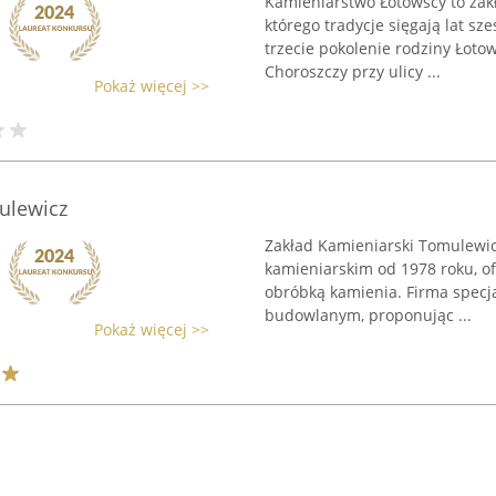
Kamieniarstwo Łotowscy to zakł
którego tradycje sięgają lat sz
trzecie pokolenie rodziny Łoto
Choroszczy przy ulicy ...
Pokaż więcej >>
ulewicz
Zakład Kamieniarski Tomulewicz
kamieniarskim od 1978 roku, o
obróbką kamienia. Firma specj
budowlanym, proponując ...
Pokaż więcej >>