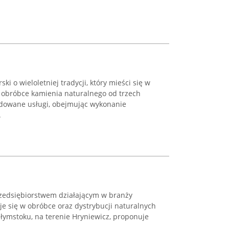
ki o wieloletniej tradycji, który mieści się w
w obróbce kamienia naturalnego od trzech
udowane usługi, obejmując wykonanie
.
zedsiębiorstwem działającym w branży
uje się w obróbce oraz dystrybucji naturalnych
ałymstoku, na terenie Hryniewicz, proponuje
...