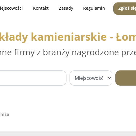
iejscowości
Kontakt
Zasady
Regulamin
Zgłoś si
kłady kamieniarskie - Ło
nne firmy z branży nagrodzone prz
Łomża