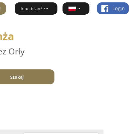
ę
Login
Inne branże
mża
ez Orły
Szukaj