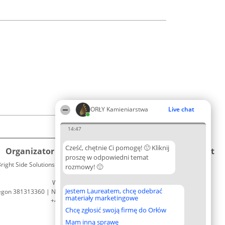
ORŁY Kamieniarstwa
Live chat
14:47
Cześć, chętnie Ci pomogę! 🙂 Kliknij
Organizator plebiscytu
Plebiscyt
Kontakt
proszę w odpowiedni temat
right Side Solutions sp. z o. o. sp. k.
Laureaci
rozmowy! 🙂
Kontakt
ul. Ruska 22
Lista
Wrocław 50-079
wszystkich
Jestem Laureatem, chcę odebrać
egon 381313360 | NIP 8943132676
Laureatów
materiały marketingowe
+48 508 492 400
Zasady
Chcę zgłosić swoją firmę do Orłów
Regulamin
Polityka
Mam inną sprawę