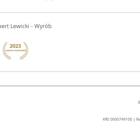
bert Lewicki - Wyrób
B
KRS 0000749100 | R