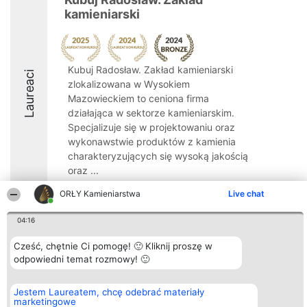
kamieniarski
Kubuj Radosław. Zakład kamieniarski
Laureaci
zlokalizowana w Wysokiem
Mazowieckiem to ceniona firma
działająca w sektorze kamieniarskim.
Specjalizuje się w projektowaniu oraz
wykonawstwie produktów z kamienia
charakteryzujących się wysoką jakością
oraz ...
8.4
ORŁY Kamieniarstwa
Live chat
04:16
Organizator plebiscytu
Plebiscyt
Kontakt
Cześć, chętnie Ci pomogę! 🙂 Kliknij proszę w
Bright Side Solutions sp. z o.
Laureaci
Kontakt
odpowiedni temat rozmowy! 🙂
o. sp. k.
Lista
ul. Ruska 22
wszystkich
Wrocław 50-079
Laureatów
Jestem Laureatem, chcę odebrać materiały
KRS 0000749100 | Regon
Zasady
marketingowe
381313360 | NIP 8943132676
Regulamin