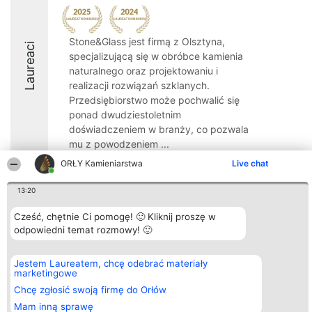
Stone&Glass jest firmą z Olsztyna,
Laureaci
specjalizującą się w obróbce kamienia
naturalnego oraz projektowaniu i
realizacji rozwiązań szklanych.
Przedsiębiorstwo może pochwalić się
ponad dwudziestoletnim
doświadczeniem w branży, co pozwala
mu z powodzeniem ...
ORŁY Kamieniarstwa
Live chat
8.1
13:20
Cześć, chętnie Ci pomogę! 🙂 Kliknij proszę w
Organizator plebiscytu
Plebiscyt
Kontakt
odpowiedni temat rozmowy! 🙂
Bright Side Solutions sp. z o.
Laureaci
Kontakt
o. sp. k.
Lista
ul. Ruska 22
wszystkich
Wrocław 50-079
Laureatów
Jestem Laureatem, chcę odebrać materiały
KRS 0000749100 | Regon
Zasady
marketingowe
381313360 | NIP 8943132676
Regulamin
Chcę zgłosić swoją firmę do Orłów
+48 508 492 400
Polityka
Prywatności
Mam inną sprawę