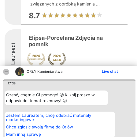
związanych z obróbką kamienia ...
8.7
Elipsa-Porcelana Zdjęcia na
pomnik
Laureaci
ORŁY Kamieniarstwa
Live chat
17:38
Cześć, chętnie Ci pomogę! 🙂 Kliknij proszę w
Organizator plebiscytu
Plebiscyt
Kontakt
odpowiedni temat rozmowy! 🙂
Bright Side Solutions sp. z o.
Laureaci
Kontakt
o. sp. k.
Lista
ul. Ruska 22
wszystkich
Wrocław 50-079
Laureatów
Jestem Laureatem, chcę odebrać materiały
KRS 0000749100 | Regon
Zasady
marketingowe
381313360 | NIP 8943132676
Regulamin
Chcę zgłosić swoją firmę do Orłów
+48 508 492 400
Polityka
Prywatności
Mam inną sprawę