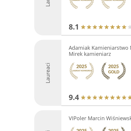
8.1
Adamiak Kamieniarstwo 
Mirek kamieniarz
Laureaci
9.4
VIPoler Marcin Wiśniewsk