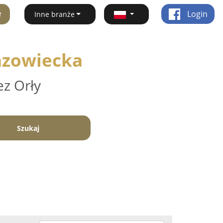
ę
Login
Inne branże
azowiecka
ez Orły
Szukaj