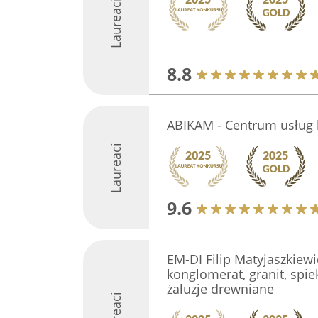
Laureaci
8.8
ABIKAM - Centrum usług 
Laureaci
9.6
EM-DI Filip Matyjaszkiewi
konglomerat, granit, spiek
żaluzje drewniane
Laureaci