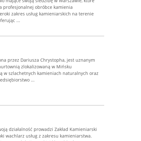
o mające swoją siedzibę w Warszawie, które
na profesjonalnej obróbce kamienia
zeroki zakres usług kamieniarskich na terenie
erując ...
a przez Dariusza Chrystopha, jest uznanym
hurtownią zlokalizowaną w Mińsku
ą w szlachetnych kamieniach naturalnych oraz
edsiębiorstwo ...
oją działalność prowadzi Zakład Kamieniarski
oki wachlarz usług z zakresu kamieniarstwa.