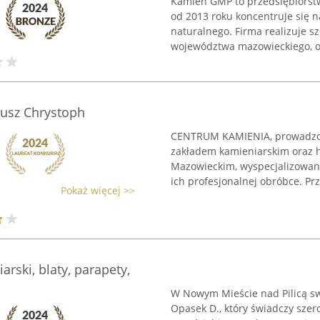
Kamień GMP to przedsiębiorstw
od 2013 roku koncentruje się 
naturalnego. Firma realizuje s
województwa mazowieckiego, of
usz Chrystoph
CENTRUM KAMIENIA, prowadzon
zakładem kamieniarskim oraz 
Mazowieckim, wyspecjalizowan
ich profesjonalnej obróbce. Prz
Pokaż więcej >>
rski, blaty, parapety,
W Nowym Mieście nad Pilicą sw
Opasek D., który świadczy szer