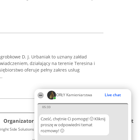
robkowe D. J. Urbaniak to uznany zakład
wiadczeniem, działający na terenie Teresina i
siębiorstwo oferuje pełny zakres usług
..
ORŁY Kamieniarstwa
Live chat
05:33
Cześć, chętnie Ci pomogę! 🙂 Kliknij
Organizator plebiscytu
Plebiscyt
Kontakt
proszę w odpowiedni temat
right Side Solutions sp. z o. o. sp. k.
Laureaci
rozmowy! 🙂
Kontakt
ul. Ruska 22
Lista