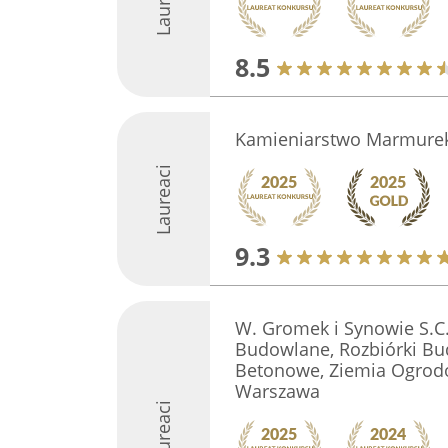
8.5
Kamieniarstwo Marmure
Laureaci
9.3
W. Gromek i Synowie S.C
Budowlane, Rozbiórki B
Betonowe, Ziemia Ogrod
Warszawa
Laureaci