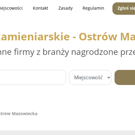
iejscowości
Kontakt
Zasady
Regulamin
Zgłoś si
kamieniarskie - Ostrów M
nne firmy z branży nagrodzone prz
Ostrów Mazowiecka