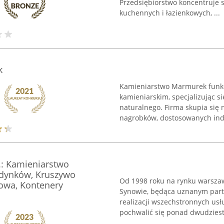
Przedsiębiorstwo koncentruje s
kuchennych i łazienkowych, ...
k
Kamieniarstwo Marmurek funkc
kamieniarskim, specjalizując 
naturalnego. Firma skupia się
nagrobków, dostosowanych indy
.: Kamieniarstwo
udynków, Kruszywo
Od 1998 roku na rynku warszaw
owa, Kontenery
Synowie, będąca uznanym part
realizacji wszechstronnych us
pochwalić się ponad dwudziesto