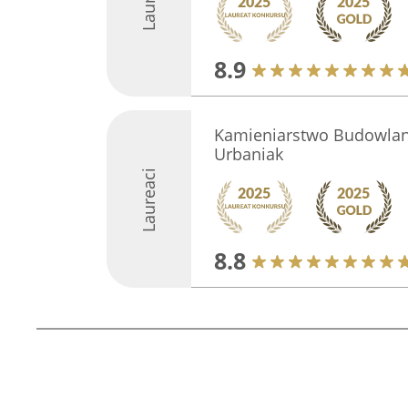
8.9
Kamieniarstwo Budowlane
Urbaniak
Laureaci
8.8