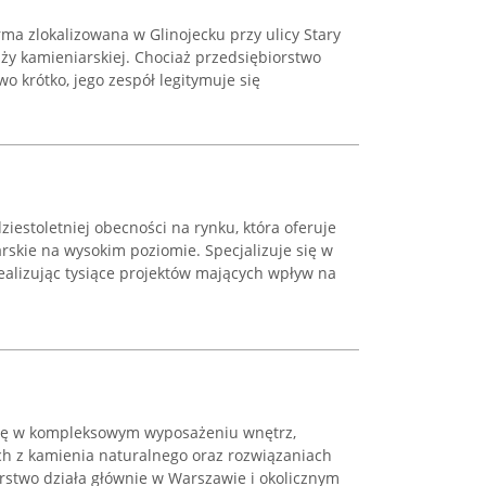
rma zlokalizowana w Glinojecku przy ulicy Stary
ży kamieniarskiej. Chociaż przedsiębiorstwo
o krótko, jego zespół legitymuje się
.
iestoletniej obecności na rynku, która oferuje
rskie na wysokim poziomie. Specjalizuje się w
alizując tysiące projektów mających wpływ na
 się w kompleksowym wyposażeniu wnętrz,
ch z kamienia naturalnego oraz rozwiązaniach
orstwo działa głównie w Warszawie i okolicznym