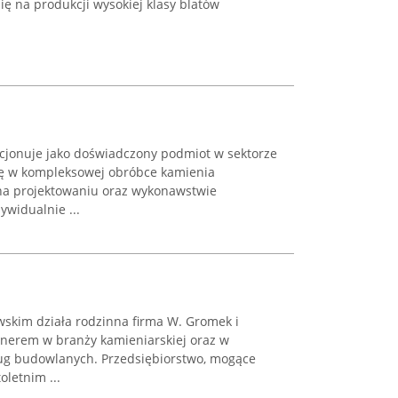
ię na produkcji wysokiej klasy blatów
jonuje jako doświadczony podmiot w sektorze
się w kompleksowej obróbce kamienia
 na projektowaniu oraz wykonawstwie
widualnie ...
skim działa rodzinna firma W. Gromek i
nerem w branży kamieniarskiej oraz w
ług budowlanych. Przedsiębiorstwo, mogące
letnim ...