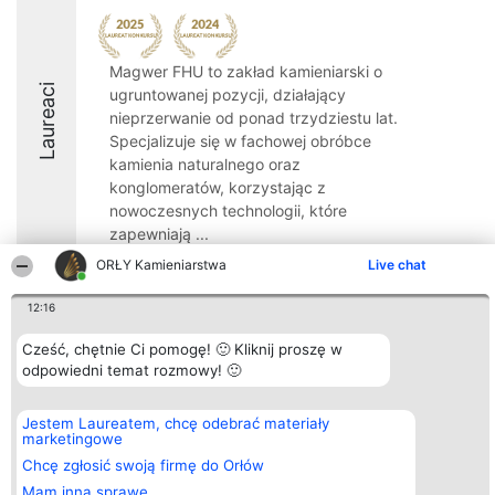
Magwer FHU to zakład kamieniarski o
Laureaci
ugruntowanej pozycji, działający
nieprzerwanie od ponad trzydziestu lat.
Specjalizuje się w fachowej obróbce
kamienia naturalnego oraz
konglomeratów, korzystając z
nowoczesnych technologii, które
zapewniają ...
ORŁY Kamieniarstwa
Live chat
8.3
12:16
Cześć, chętnie Ci pomogę! 🙂 Kliknij proszę w
Organizator plebiscytu
Plebiscyt
Kontakt
odpowiedni temat rozmowy! 🙂
Bright Side Solutions sp. z o.
Laureaci
Kontakt
o. sp. k.
Lista
ul. Ruska 22
wszystkich
Wrocław 50-079
Laureatów
Jestem Laureatem, chcę odebrać materiały
KRS 0000749100 | Regon
Zasady
marketingowe
381313360 | NIP 8943132676
Regulamin
Chcę zgłosić swoją firmę do Orłów
+48 508 492 400
Polityka
Prywatności
Mam inną sprawę