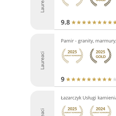
Laureaci
9.8
Pamir - granity, marmury
Laureaci
9
Łazarczyk Usługi kamieni