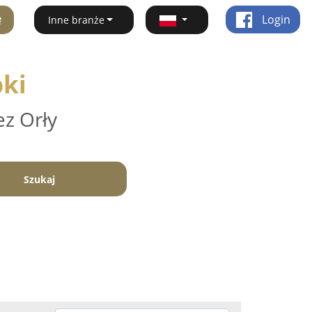
ę
Login
Inne branże
bki
ez Orły
Szukaj