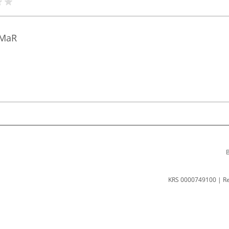
-MaR
B
KRS 0000749100 | R