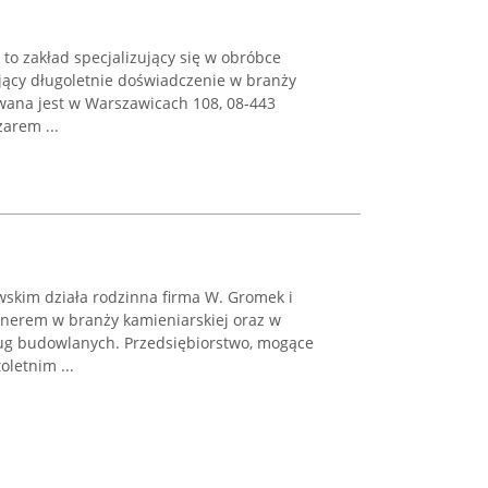
to zakład specjalizujący się w obróbce
jący długoletnie doświadczenie w branży
owana jest w Warszawicach 108, 08-443
arem ...
skim działa rodzinna firma W. Gromek i
nerem w branży kamieniarskiej oraz w
ług budowlanych. Przedsiębiorstwo, mogące
letnim ...