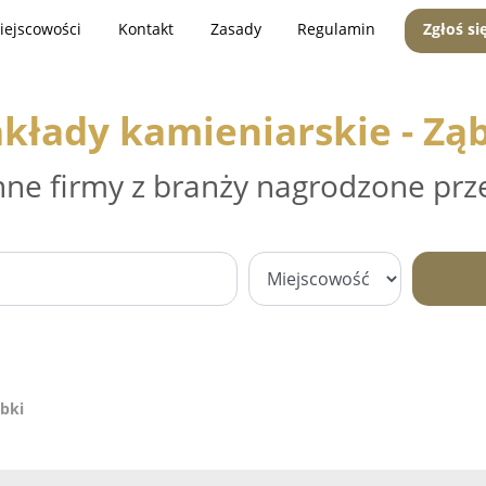
iejscowości
Kontakt
Zasady
Regulamin
Zgłoś si
kłady kamieniarskie - Zą
nne firmy z branży nagrodzone prz
ąbki