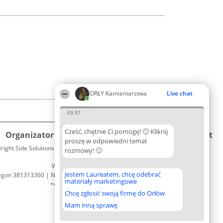
ORŁY Kamieniarstwa
Live chat
03:37
Cześć, chętnie Ci pomogę! 🙂 Kliknij
Organizator plebiscytu
Plebiscyt
Kontakt
proszę w odpowiedni temat
right Side Solutions sp. z o. o. sp. k.
Laureaci
rozmowy! 🙂
Kontakt
ul. Ruska 22
Lista
Wrocław 50-079
wszystkich
Jestem Laureatem, chcę odebrać
egon 381313360 | NIP 8943132676
Laureatów
materiały marketingowe
+48 508 492 400
Zasady
Chcę zgłosić swoją firmę do Orłów
Regulamin
Polityka
Mam inną sprawę
Prywatności