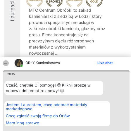
Laureaci
MTC Centrum Obróbki to zakład
kamieniarski z siedzibą w Łodzi, który
prowadzi specjalistyczne usługi w
zakresie obróbki kamienia, glazury oraz
gresu. Firma koncentruje się na
precyzyjnym cięciu różnorodnych
materiałów z wykorzystaniem
nowoczesnej ...
8.6
ORŁY Kamieniarstwa
Live chat
20:15
Organizator plebiscytu
Plebiscyt
Kontakt
Cześć, chętnie Ci pomogę! 🙂 Kliknij proszę w
Bright Side Solutions sp. z o.
Laureaci
Kontakt
odpowiedni temat rozmowy! 🙂
o. sp. k.
Lista
ul. Ruska 22
wszystkich
Wrocław 50-079
Laureatów
Jestem Laureatem, chcę odebrać materiały
KRS 0000749100 | Regon
Zasady
marketingowe
381313360 | NIP 8943132676
Regulamin
+48 508 492 400
Chcę zgłosić swoją firmę do Orłów
Polityka
Prywatności
Mam inną sprawę