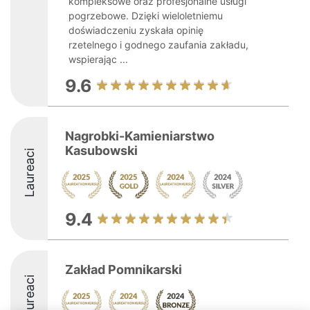
kompleksowe oraz profesjonalne usługi
pogrzebowe. Dzięki wieloletniemu
doświadczeniu zyskała opinię
rzetelnego i godnego zaufania zakładu,
wspierając ...
9.6
Nagrobki-Kamieniarstwo
Kasubowski
Laureaci
9.4
Zakład Pomnikarski
Laureaci