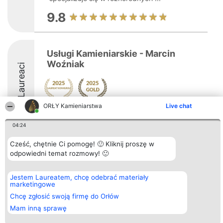
9.8
Usługi Kamieniarskie - Marcin
Woźniak
Laureaci
ORŁY Kamieniarstwa
Live chat
9.1
04:24
Cześć, chętnie Ci pomogę! 🙂 Kliknij proszę w
Organizator plebiscytu
Plebiscyt
Kontakt
odpowiedni temat rozmowy! 🙂
Bright Side Solutions sp. z o.
Laureaci
Kontakt
o. sp. k.
Lista
ul. Ruska 22
wszystkich
Jestem Laureatem, chcę odebrać materiały
Wrocław 50-079
Laureatów
marketingowe
KRS 0000749100 | Regon
Zasady
381313360 | NIP 8943132676
Regulamin
Chcę zgłosić swoją firmę do Orłów
+48 508 492 400
Polityka
Mam inną sprawę
Prywatności