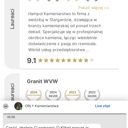
Pokaż więcej >>
Laureaci
Hampol Kamieniarstwo to firma z
siedzibą w Stargardzie, działająca w
branży kamieniarskiej od ponad trzech
dekad. Specjalizuje się w profesjonalnej
obróbce kamienia, łącząc wieloletnie
doświadczenie z pasją do rzemiosła.
Wśród usług przedsiębiorstwa ...
9.1
Granit WVW
Laureaci
ORŁY Kamieniarstwa
Live chat
05:56
Cześć, chętnie Ci pomogę! 🙂 Kliknij proszę w