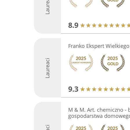
Laureaci
8.9
Franko Ekspert Wielkieg
Laureaci
9.3
M & M. Art. chemiczno -
gospodarstwa domowego