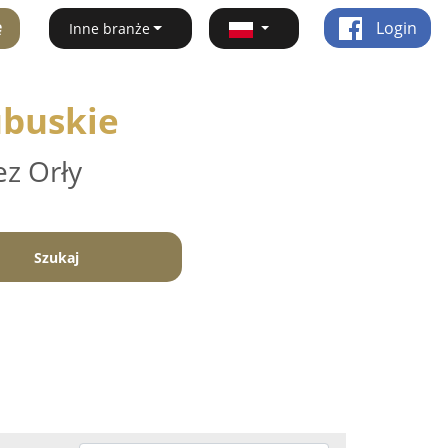
ę
Login
Inne branże
ubuskie
ez Orły
Szukaj