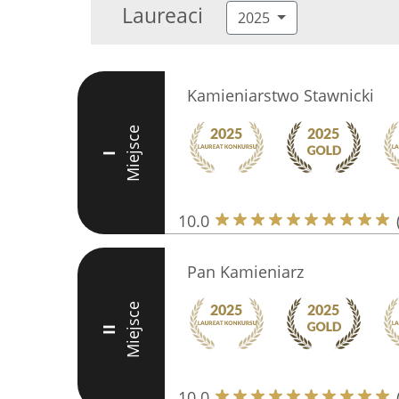
Laureaci
2025
Kamieniarstwo Stawnicki
Miejsce
I
10.0
Pan Kamieniarz
Miejsce
II
10.0