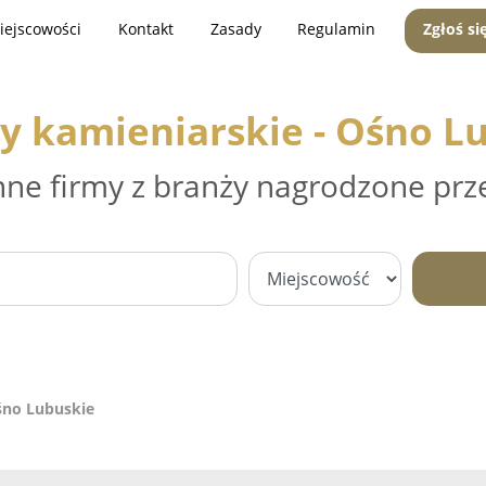
iejscowości
Kontakt
Zasady
Regulamin
Zgłoś si
y kamieniarskie - Ośno L
nne firmy z branży nagrodzone prz
śno Lubuskie