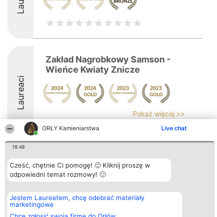
Zakład Nagrobkowy Samson -
Wieńce Kwiaty Znicze
Laureaci
Pokaż więcej >>
ORŁY Kamieniarstwa
Live chat
18:48
Cześć, chętnie Ci pomogę! 🙂 Kliknij proszę w
Organizator plebiscytu
Plebiscyt
Kontakt
Bright Side Solutions sp. z o.
odpowiedni temat rozmowy! 🙂
Laureaci
Kontakt
o. sp. k.
Lista
ul. Ruska 22
wszystkich
Wrocław 50-079
Laureatów
Jestem Laureatem, chcę odebrać materiały
KRS 0000749100 | Regon
Zasady
marketingowe
381313360 | NIP 8943132676
Regulamin
Chcę zgłosić swoją firmę do Orłów