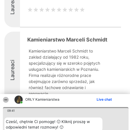
Laureaci
Kamieniarstwo Marceli Schmidt
Kamieniarstwo Marceli Schmidt to
zakład działający od 1982 roku,
Laureaci
specjalizujący się w szeroko pojętych
usługach kamieniarskich w Poznaniu.
Firma realizuje różnorodne prace
obejmujące zarówno sprzedaż, jak
również fachowe odnawianie i
renowację ...
ORŁY Kamieniarstwa
Live chat
8.5
09:41
Cześć, chętnie Ci pomogę! 🙂 Kliknij proszę w
Organizator plebiscytu
Plebiscyt
Kontakt
odpowiedni temat rozmowy! 🙂
Bright Side Solutions sp. z o.
Laureaci
Kontakt