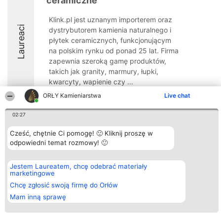
ceramiczne
Klink.pl jest uznanym importerem oraz
Laureaci
dystrybutorem kamienia naturalnego i
płytek ceramicznych, funkcjonującym
na polskim rynku od ponad 25 lat. Firma
zapewnia szeroką gamę produktów,
takich jak granity, marmury, łupki,
kwarcyty, wapienie czy ...
ORŁY Kamieniarstwa
Live chat
9.7
02:27
Cześć, chętnie Ci pomogę! 🙂 Kliknij proszę w
Organizator plebiscytu
Plebiscyt
Kontakt
odpowiedni temat rozmowy! 🙂
Bright Side Solutions sp. z o.
Laureaci
Kontakt
o. sp. k.
Lista
ul. Ruska 22
wszystkich
Wrocław 50-079
Laureatów
Jestem Laureatem, chcę odebrać materiały
KRS 0000749100 | Regon
Zasady
marketingowe
381313360 | NIP 8943132676
Regulamin
Chcę zgłosić swoją firmę do Orłów
+48 508 492 400
Polityka
Prywatności
Mam inną sprawę