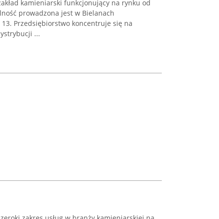
kład kamieniarski funkcjonujący na rynku od
alność prowadzona jest w Bielanach
j 13. Przedsiębiorstwo koncentruje się na
strybucji ...
szeroki zakres usług w branży kamieniarskiej na