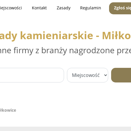
iejscowości
Kontakt
Zasady
Regulamin
Zgłoś si
ady kamieniarskie - Miłk
nne firmy z branży nagrodzone prz
iłkowice