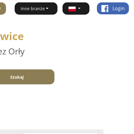
ę
Login
Inne branże
owice
ez Orły
Szukaj