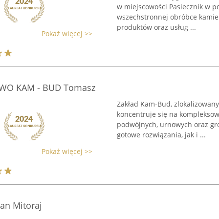
w miejscowości Pasiecznik w po
wszechstronnej obróbce kamie
produktów oraz usług ...
Pokaż więcej >>
WO KAM - BUD Tomasz
Zakład Kam-Bud, zlokalizowany w
koncentruje się na komplekso
podwójnych, urnowych oraz gro
gotowe rozwiązania, jak i ...
Pokaż więcej >>
n Mitoraj