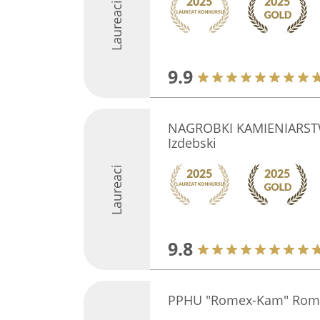
Laureaci
9.9
NAGROBKI KAMIENIARST
Izdebski
Laureaci
9.8
PPHU "Romex-Kam" Roma