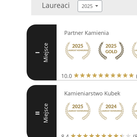
Laureaci
2025
Partner Kamienia
Miejsce
I
10.0
Kamieniarstwo Kubek
Miejsce
II
8.4
(8