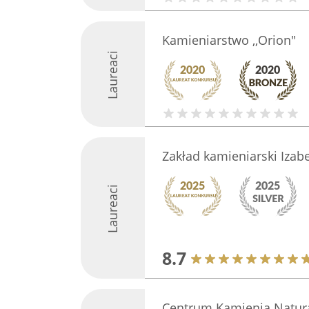
Kamieniarstwo ,,Orion"
Laureaci
Zakład kamieniarski Izab
Laureaci
8.7
Centrum Kamienia Natur