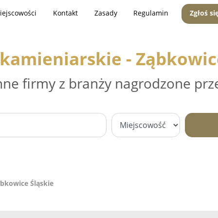
iejscowości
Kontakt
Zasady
Regulamin
Zgłoś si
kamieniarskie - Ząbkowic
nne firmy z branży nagrodzone prz
ąbkowice Śląskie