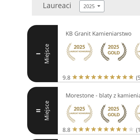
Laureaci
2025
KB Granit Kamieniarstwo
Miejsce
I
9.8
(
Morestone - blaty z kamieni
Miejsce
II
8.8
(