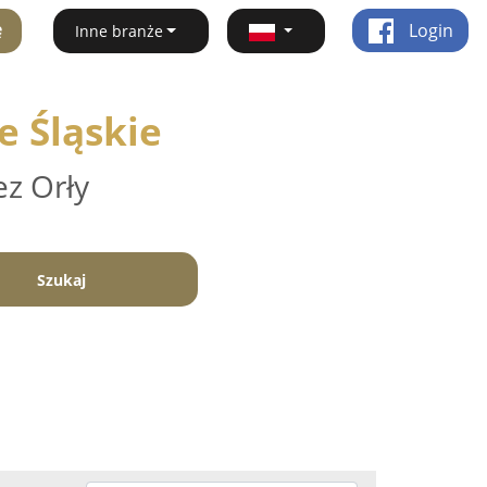
ę
Login
Inne branże
e Śląskie
ez Orły
Szukaj