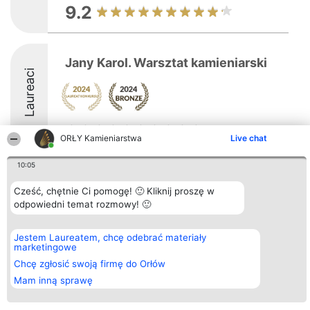
9.2
Jany Karol. Warsztat kamieniarski
Laureaci
ORŁY Kamieniarstwa
Live chat
10:05
Organizator plebiscytu
Plebiscyt
Kontakt
Bright Side Solutions sp. z o.
Cześć, chętnie Ci pomogę! 🙂 Kliknij proszę w
Laureaci
Kontakt
o. sp. k.
Lista
odpowiedni temat rozmowy! 🙂
ul. Ruska 22
wszystkich
Wrocław 50-079
Laureatów
KRS 0000749100 | Regon
Zasady
Jestem Laureatem, chcę odebrać materiały
381313360 | NIP 8943132676
Regulamin
marketingowe
+48 508 492 400
Polityka
Chcę zgłosić swoją firmę do Orłów
Prywatności
Mam inną sprawę