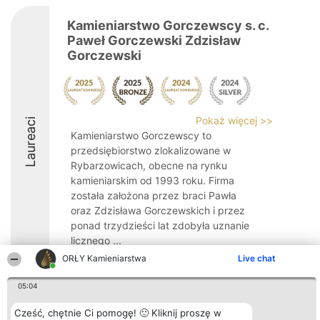
Kamieniarstwo Gorczewscy s. c.
Paweł Gorczewski Zdzisław
Gorczewski
Pokaż więcej >>
Laureaci
Kamieniarstwo Gorczewscy to
przedsiębiorstwo zlokalizowane w
Rybarzowicach, obecne na rynku
kamieniarskim od 1993 roku. Firma
została założona przez braci Pawła
oraz Zdzisława Gorczewskich i przez
ponad trzydzieści lat zdobyła uznanie
licznego ...
ORŁY Kamieniarstwa
Live chat
8.6
05:04
Cześć, chętnie Ci pomogę! 🙂 Kliknij proszę w
Organizator plebiscytu
Plebiscyt
Kontakt