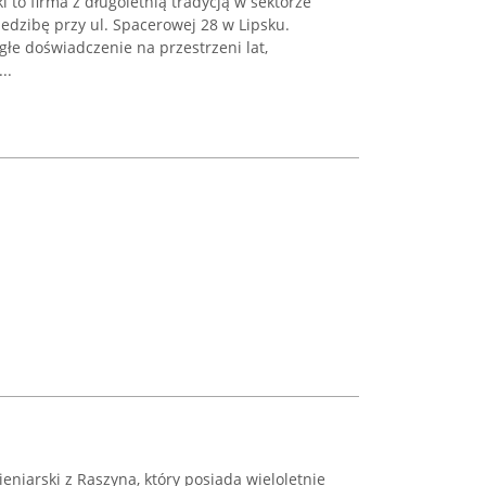
to firma z długoletnią tradycją w sektorze
edzibę przy ul. Spacerowej 28 w Lipsku.
głe doświadczenie na przestrzeni lat,
..
niarski z Raszyna, który posiada wieloletnie