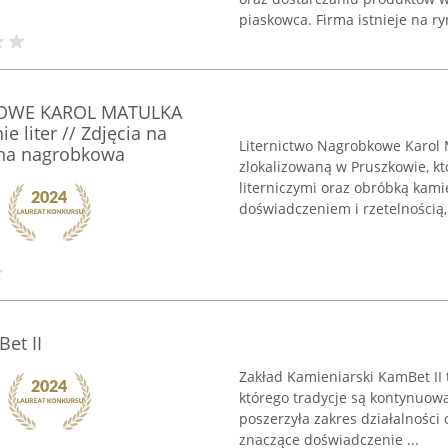
piaskowca. Firma istnieje na ry
OWE KAROL MATULKA
ie liter // Zdjęcia na
Liternictwo Nagrobkowe Karol 
ana nagrobkowa
zlokalizowaną w Pruszkowie, kt
literniczymi oraz obróbką kami
doświadczeniem i rzetelnością, 
et II
Zakład Kamieniarski KamBet II t
którego tradycje są kontynuow
poszerzyła zakres działalnośc
znaczące doświadczenie ...