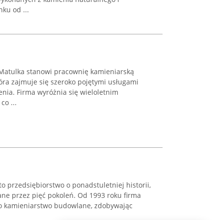
nku od ...
Matulka stanowi pracownię kamieniarską
óra zajmuje się szeroko pojętymi usługami
enia. Firma wyróżnia się wieloletnim
co ...
o przedsiębiorstwo o ponadstuletniej historii,
ane przez pięć pokoleń. Od 1993 roku firma
i o kamieniarstwo budowlane, zdobywając