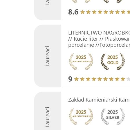
8.6
LITERNICTWO NAGROBK
// Kucie liter // Piaskowan
porcelanie //Fotoporcel
Laureaci
9
Zakład Kamieniarski KamB
Laureaci