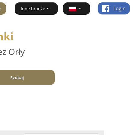
ę
Login
Inne branże
nki
ez Orły
Szukaj