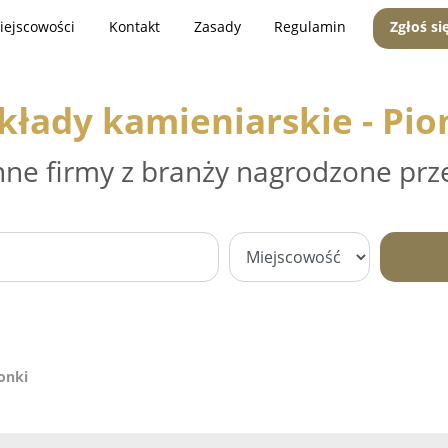
iejscowości
Kontakt
Zasady
Regulamin
Zgłoś si
kłady kamieniarskie - Pio
nne firmy z branży nagrodzone prz
onki