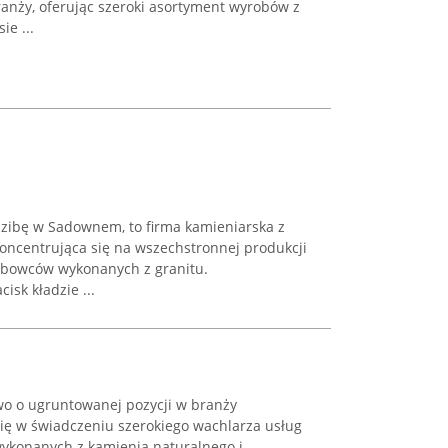
ranży, oferując szeroki asortyment wyrobów z
ie ...
zibę w Sadownem, to firma kamieniarska z
oncentrująca się na wszechstronnej produkcji
bowców wykonanych z granitu.
isk kładzie ...
wo o ugruntowanej pozycji w branży
 się w świadczeniu szerokiego wachlarza usług
ykonanych z kamienia naturalnego i